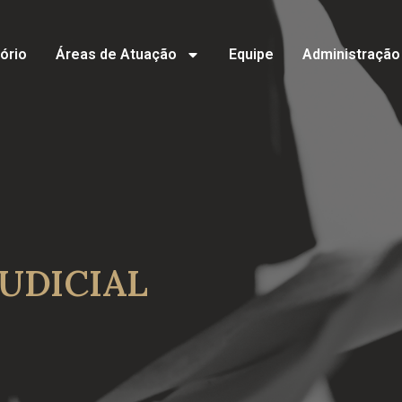
tório
Áreas de Atuação
Equipe
Administração 
UDICIAL